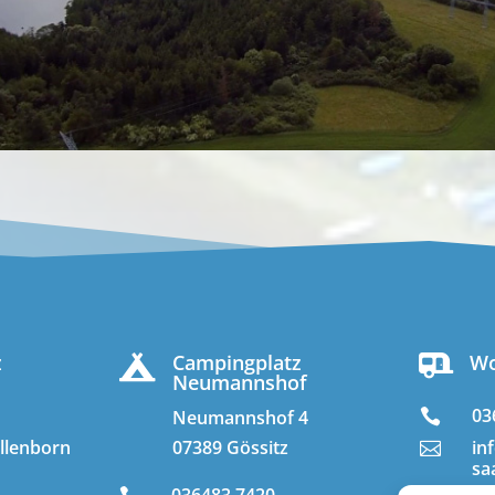
z
Campingplatz
Wo


Neumannshof
03

Neumannshof 4
in
llenborn
07389 Gössitz

sa
036483 7420