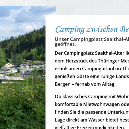
Camping zwischen Be
Unser Campingplatz Saalthal-Alt
geöffnet.
Der Campingplatz Saalthal-Alter l
dem Herzstück des Thüringer Meere
erholsamen Campingurlaub in Thür
genießen Gäste eine ruhige Land
Bergen – fernab vom Alltag.
Ob klassisches Camping mit Wohn
komfortable Mietwohnwagen oder 
finden Sie die passende Unterkunf
Lage direkt am Wasser bietet bes
vielfältige Freizeitmöglichkeiten.