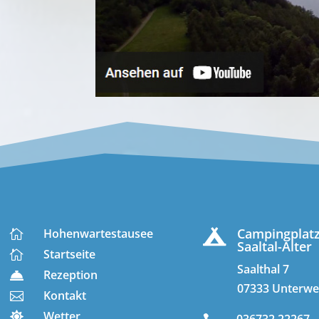
Campingplat
Hohenwartestausee


Saaltal-Alter
Startseite

Saalthal 7
Rezeption

07333 Unterwe
Kontakt

Wetter

036732 22267