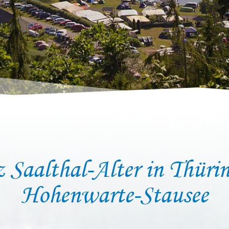
 Saalthal-Alter in Thürin
Hohenwarte-Stausee