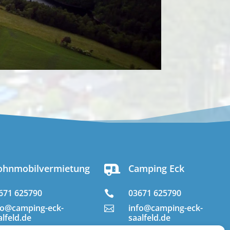
hnmobilvermietung
Camping Eck

671 625790
03671 625790

fo@camping-eck-
info@camping-eck-

alfeld.de
saalfeld.de